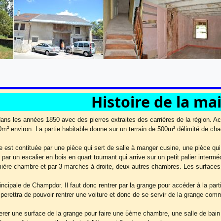
Histoire de la ma
ans les années 1850 avec des pierres extraites des carrières de la région. Ac
m² environ. La partie habitable donne sur un terrain de 500m² délimité de cha
e est contituée par une pièce qui sert de salle à manger cusine, une pièce qui 
par un escalier en bois en quart tournant qui arrive sur un petit palier inter
mière chambre et par 3 marches à droite, deux autres chambres. Les surfaces
ncipale de Champdor. Il faut donc rentrer par la grange pour accéder à la parti
 perettra de pouvoir rentrer une voiture et donc de se servir de la grange com
erer une surface de la grange pour faire une 5ème chambre, une salle de bain